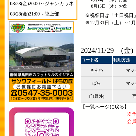
08/28(金)20:00～ジャンカワネ
8月15日
（木）
お盆
08/28(金)21:00～陸上部
※祝祭日は「土日祝日
※12月31日（土）～
2024/11/29 (金)
コート名
利用方法
さんわ
マッ
ばら
マッ
丘(野外)
【
一覧ページに戻る
】
※
会員