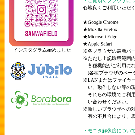
・ご覧頂くブラウザに
心地良くご利用いただ
★Google Chrome
★Mozilla Firefox
★Microsoft Edge
★Apple Safari
インスタグラム始めました
※各ブラウザの最新バ
※ただし上記環境範囲
各種機能がご利用にな
(各種ブラウザのベー
※LANまたはファイヤ
い、動作しない等の現
それらの環境でご利用
い合わせください。
※新しいブラウザへの
有の不具合により、表
・モニタ解像度につい