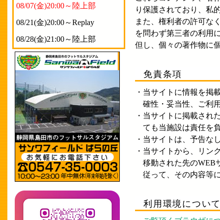
08/07(金)20:00～陸上部
り保護されており、私
また、権利者の許可な
08/21(金)20:00～Replay
を問わず第三者の利用
08/28(金)21:00～陸上部
但し、個々の著作物に
免責条項
・当サイトに情報を掲
確性・妥当性、ご利用
・当サイトに掲載され
ても当施設は責任を負
・当サイトは、予告な
・当サイトから、リンク
移動された先のWEB
従って、その内容等に
利用環境につい