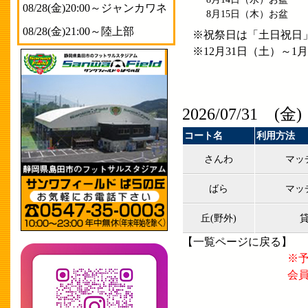
08/28(金)20:00～ジャンカワネ
8月15日
（木）
お盆
08/28(金)21:00～陸上部
※祝祭日は「土日祝日
※12月31日（土）～
2026/07/31 (金)
コート名
利用方法
さんわ
マッ
ばら
マッ
丘(野外)
【
一覧ページに戻る
】
※
会員