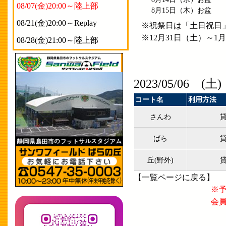
08/07(金)20:00～陸上部
8月15日
（木）
お盆
08/21(金)20:00～Replay
※祝祭日は「土日祝日
※12月31日（土）～
08/28(金)21:00～陸上部
2023/05/06 (土)
コート名
利用方法
さんわ
ばら
丘(野外)
【
一覧ページに戻る
】
※
会員